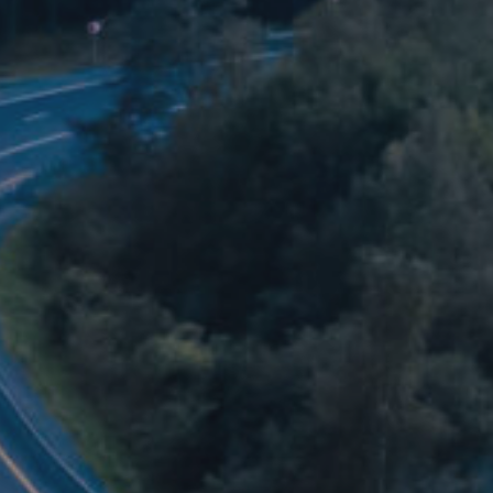
luotettava tavarakulj
aa